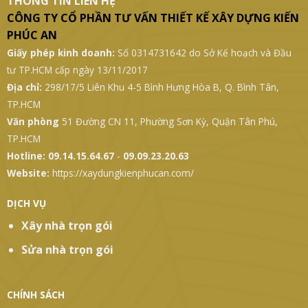
THÔNG TIN LIÊN HỆ
CÔNG TY CỔ PHẦN TƯ VẤN THIẾT KẾ XÂY DỰNG KIẾN
PHÚC AN
Giấy phép kinh doanh:
Số 0314731642 do Sở Kế hoạch và Đầu
tư TP.HCM cấp ngày 13/11/2017
Địa chỉ:
298/17/5 Liên Khu 4-5 Bình Hưng Hòa B, Q. Bình Tân,
TP.HCM
Văn phòng
51 Đường CN 11, Phường Sơn Kỳ, Quận Tân Phú,
TP.HCM
Hotline:
09.14.15.64.67
-
09.09.23.20.63
Website:
https://xaydungkienphucan.com/
DỊCH VỤ
Xây nhà trọn gói
Sửa nhà trọn gói
CHÍNH SÁCH