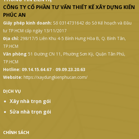
THÔNG TIN LIÊN HỆ
CÔNG TY CỔ PHẦN TƯ VẤN THIẾT KẾ XÂY DỰNG KIẾN
PHÚC AN
Giấy phép kinh doanh:
Số 0314731642 do Sở Kế hoạch và Đầu
tư TP.HCM cấp ngày 13/11/2017
Địa chỉ:
298/17/5 Liên Khu 4-5 Bình Hưng Hòa B, Q. Bình Tân,
TP.HCM
Văn phòng
51 Đường CN 11, Phường Sơn Kỳ, Quận Tân Phú,
TP.HCM
Hotline:
09.14.15.64.67
-
09.09.23.20.63
Website:
https://xaydungkienphucan.com/
DỊCH VỤ
Xây nhà trọn gói
Sửa nhà trọn gói
CHÍNH SÁCH