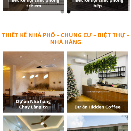
trẻ em
bếp
THIẾT KẾ NHÀ PHỐ – CHUNG CƯ – BIỆT THỰ –
NHÀ HÀNG
Dự án Nhà hàng
Chay Làng ta
Dự án Hidden Coffee