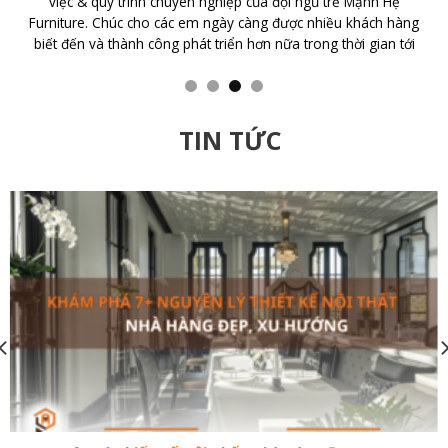
với CTY TNHH Nội Thất Mạnh Hệ Tôi đã bất ngờ với tính chuyên
nghiệp của Cty với Thiết kế đẹp, sang trọng, nhân viên nhiệt
tình, trách nhiệm cao. Cám ơn đội ngũ thiết kế và thi công của
GIUSE
TIN TỨC