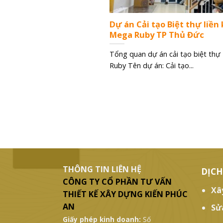
Dự án Cải tạo Biệt thự liền
Mega Ruby TP Thủ Đức
Tổng quan dự án cải tạo biệt th
Ruby Tên dự án: Cải tạo...
THÔNG TIN LIÊN HỆ
DỊCH
CÔNG TY CỔ PHẦN TƯ VẤN
Xâ
THIẾT KẾ XÂY DỰNG KIẾN PHÚC
AN
Sử
Giấy phép kinh doanh:
Số