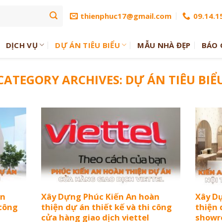
thienphuc17@gmail.com
09.14.15
DỊCH VỤ
DỰ ÁN TIÊU BIỂU
MẪU NHÀ ĐẸP
BÁO 
CATEGORY ARCHIVES:
DỰ ÁN TIÊU BIỂ
àn
Xây Dựng Phúc Kiến An hoàn
Xây D
 công
thiện dự án thiết kế và thi công
thiện 
cửa hàng giao dịch viettel
showr