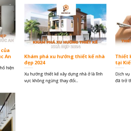
 của
úc An
Khám phá xu hướng thiết kế nhà
Thiết 
đẹp 2024
tại Ki
phố hiện
Xu hướng thiết kế xây dựng nhà ở là lĩnh
Dịch vụ 
vực không ngừng thay đổi...
đã trở t