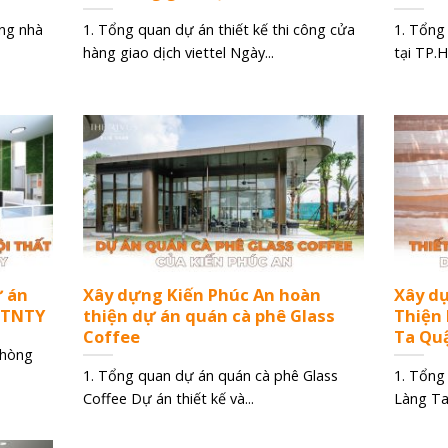
ông nhà
1. Tổng quan dự án thiết kế thi công cửa
1. Tổng
hàng giao dịch viettel Ngày...
tại TP.
ự án
Xây dựng Kiến Phúc An hoàn
Xây d
y TNTY
thiện dự án quán cà phê Glass
Thiện
Coffee
Ta Qu
phòng
1. Tổng quan dự án quán cà phê Glass
1. Tổng
Coffee Dự án thiết kế và...
Làng Ta