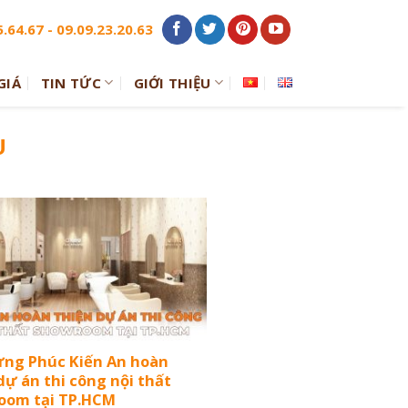
.64.67 - 09.09.23.20.63
GIÁ
TIN TỨC
GIỚI THIỆU
U
ựng Phúc Kiến An hoàn
dự án thi công nội thất
oom tại TP.HCM