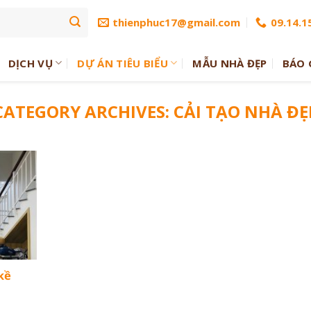
thienphuc17@gmail.com
09.14.15
DỊCH VỤ
DỰ ÁN TIÊU BIỂU
MẪU NHÀ ĐẸP
BÁO 
CATEGORY ARCHIVES:
CẢI TẠO NHÀ ĐẸ
 kề