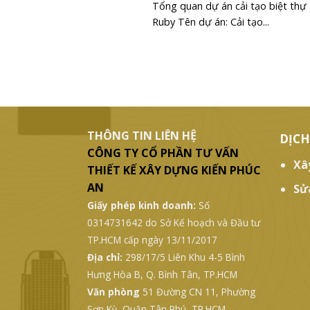
Tổng quan dự án cải tạo biệt th
Ruby Tên dự án: Cải tạo...
THÔNG TIN LIÊN HỆ
DỊCH
CÔNG TY CỔ PHẦN TƯ VẤN
Xâ
THIẾT KẾ XÂY DỰNG KIẾN PHÚC
AN
Sử
Giấy phép kinh doanh:
Số
0314731642 do Sở Kế hoạch và Đầu tư
TP.HCM cấp ngày 13/11/2017
Địa chỉ:
298/17/5 Liên Khu 4-5 Bình
Hưng Hòa B, Q. Bình Tân, TP.HCM
Văn phòng
51 Đường CN 11, Phường
Sơn Kỳ, Quận Tân Phú, TP.HCM