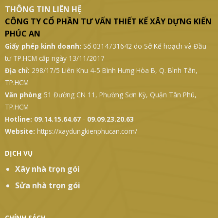
THÔNG TIN LIÊN HỆ
CÔNG TY CỔ PHẦN TƯ VẤN THIẾT KẾ XÂY DỰNG KIẾN
PHÚC AN
Giấy phép kinh doanh:
Số 0314731642 do Sở Kế hoạch và Đầu
tư TP.HCM cấp ngày 13/11/2017
Địa chỉ:
298/17/5 Liên Khu 4-5 Bình Hưng Hòa B, Q. Bình Tân,
TP.HCM
Văn phòng
51 Đường CN 11, Phường Sơn Kỳ, Quận Tân Phú,
TP.HCM
Hotline:
09.14.15.64.67
-
09.09.23.20.63
Website:
https://xaydungkienphucan.com/
DỊCH VỤ
Xây nhà trọn gói
Sửa nhà trọn gói
CHÍNH SÁCH