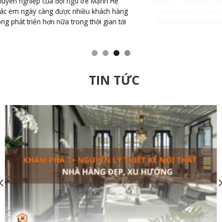
với CTY TNHH Nội Thất Mạnh Hệ Tôi đã bất ngờ với tính chuyên
nghiệp của Cty với Thiết kế đẹp, sang trọng, nhân viên nhiệt
tình, trách nhiệm cao. Cám ơn đội ngũ thiết kế và thi công của
GIUSE
TIN TỨC