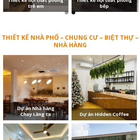
trẻ em
bếp
THIẾT KẾ NHÀ PHỐ – CHUNG CƯ – BIỆT THỰ –
NHÀ HÀNG
Dự án Nhà hàng
Chay Làng ta
Dự án Hidden Coffee