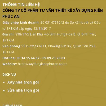
THÔNG TIN LIÊN HỆ
CÔNG TY CỔ PHẦN TƯ VẤN THIẾT KẾ XÂY DỰNG KIẾN
PHÚC AN
Giấy phép kinh doanh:
Số 0314731642 do Sở Kế hoạch và Đầu
tư TP.HCM cấp ngày 13/11/2017
Địa chỉ:
298/17/5 Liên Khu 4-5 Bình Hưng Hòa B, Q. Bình Tân,
TP.HCM
Văn phòng
51 Đường CN 11, Phường Sơn Kỳ, Quận Tân Phú,
TP.HCM
Hotline:
09.14.15.64.67
-
09.09.23.20.63
Website:
https://xaydungkienphucan.com/
DỊCH VỤ
Xây nhà trọn gói
Sửa nhà trọn gói
CHÍNH SÁCH