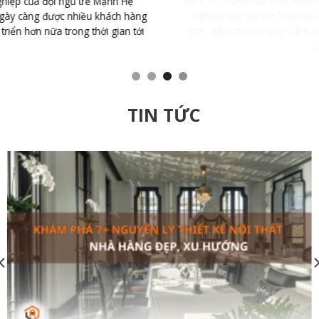
với CTY TNHH Nội Thất Mạnh Hệ Tôi đã bất ngờ với tính chuyên
nghiệp của Cty với Thiết kế đẹp, sang trọng, nhân viên nhiệt
tình, trách nhiệm cao. Cám ơn đội ngũ thiết kế và thi công của
GIUSE
TIN TỨC