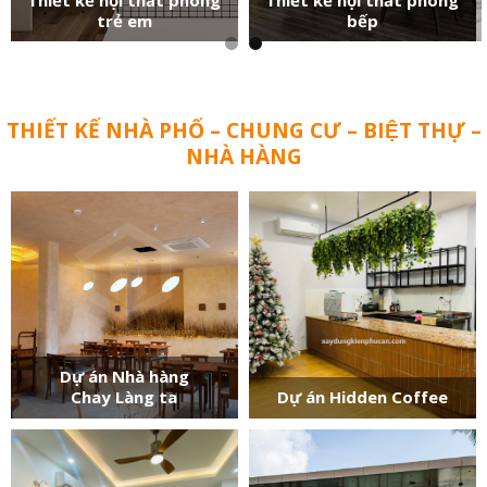
trẻ em
bếp
THIẾT KẾ NHÀ PHỐ – CHUNG CƯ – BIỆT THỰ –
NHÀ HÀNG
Dự án Nhà hàng
Chay Làng ta
Dự án Hidden Coffee