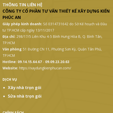
THÔNG TIN LIÊN HỆ
CÔNG TY CỔ PHẦN TƯ VẤN THIẾT KẾ XÂY DỰNG KIẾN
PHÚC AN
Giấy phép kinh doanh:
Số 0314731642 do Sở Kế hoạch và Đầu
tư TP.HCM cấp ngày 13/11/2017
Địa chỉ:
298/17/5 Liên Khu 4-5 Bình Hưng Hòa B, Q. Bình Tân,
TP.HCM
Văn phòng
51 Đường CN 11, Phường Sơn Kỳ, Quận Tân Phú,
TP.HCM
Hotline:
09.14.15.64.67
-
09.09.23.20.63
Website:
https://xaydungkienphucan.com/
DỊCH VỤ
Xây nhà trọn gói
Sửa nhà trọn gói
CHÍNH SÁCH