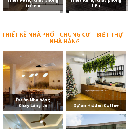
trẻ em
bếp
THIẾT KẾ NHÀ PHỐ – CHUNG CƯ – BIỆT THỰ –
NHÀ HÀNG
Dự án Nhà hàng
Chay Làng ta
Dự án Hidden Coffee