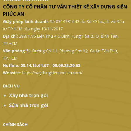
THÔNG TIN LIÊN HỆ
CÔNG TY CỔ PHẦN TƯ VẤN THIẾT KẾ XÂY DỰNG KIẾN
PHÚC AN
Giấy phép kinh doanh:
Số 0314731642 do Sở Kế hoạch và Đầu
tư TP.HCM cấp ngày 13/11/2017
Địa chỉ:
298/17/5 Liên Khu 4-5 Bình Hưng Hòa B, Q. Bình Tân,
TP.HCM
Văn phòng
51 Đường CN 11, Phường Sơn Kỳ, Quận Tân Phú,
TP.HCM
Hotline:
09.14.15.64.67
-
09.09.23.20.63
Website:
https://xaydungkienphucan.com/
DỊCH VỤ
Xây nhà trọn gói
Sửa nhà trọn gói
CHÍNH SÁCH