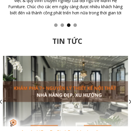
với CTY TNHH Nội Thất Mạnh Hệ Tôi đã bất ngờ với tính chuyên
nghiệp của Cty với Thiết kế đẹp, sang trọng, nhân viên nhiệt
tình, trách nhiệm cao. Cám ơn đội ngũ thiết kế và thi công của
GIUSE
TIN TỨC