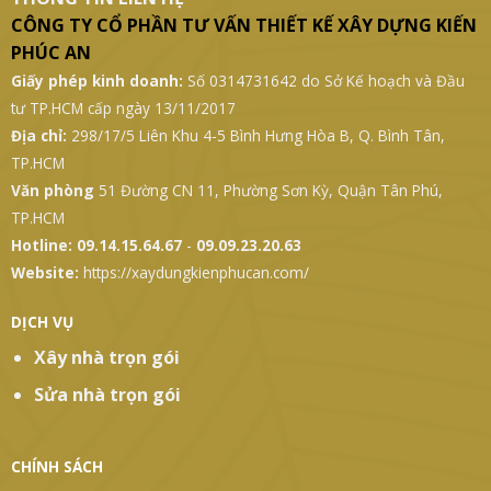
THÔNG TIN LIÊN HỆ
CÔNG TY CỔ PHẦN TƯ VẤN THIẾT KẾ XÂY DỰNG KIẾN
PHÚC AN
Giấy phép kinh doanh:
Số 0314731642 do Sở Kế hoạch và Đầu
tư TP.HCM cấp ngày 13/11/2017
Địa chỉ:
298/17/5 Liên Khu 4-5 Bình Hưng Hòa B, Q. Bình Tân,
TP.HCM
Văn phòng
51 Đường CN 11, Phường Sơn Kỳ, Quận Tân Phú,
TP.HCM
Hotline:
09.14.15.64.67
-
09.09.23.20.63
Website:
https://xaydungkienphucan.com/
DỊCH VỤ
Xây nhà trọn gói
Sửa nhà trọn gói
CHÍNH SÁCH