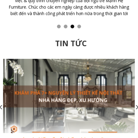
với CTY TNHH Nội Thất Mạnh Hệ Tôi đã bất ngờ với tính chuyên
nghiệp của Cty với Thiết kế đẹp, sang trọng, nhân viên nhiệt
tình, trách nhiệm cao. Cám ơn đội ngũ thiết kế và thi công của
GIUSE
TIN TỨC