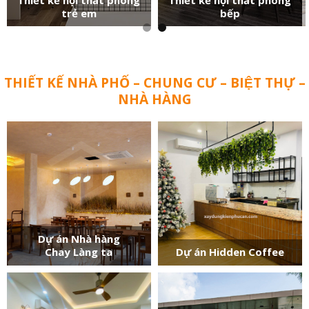
trẻ em
bếp
THIẾT KẾ NHÀ PHỐ – CHUNG CƯ – BIỆT THỰ –
NHÀ HÀNG
Dự án Nhà hàng
Chay Làng ta
Dự án Hidden Coffee