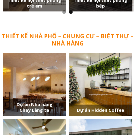
trẻ em
bếp
THIẾT KẾ NHÀ PHỐ – CHUNG CƯ – BIỆT THỰ –
NHÀ HÀNG
Dự án Nhà hàng
Chay Làng ta
Dự án Hidden Coffee