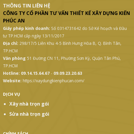
THÔNG TIN LIÊN HỆ
CÔNG TY CỔ PHẦN TƯ VẤN THIẾT KẾ XÂY DỰNG KIẾN
PHÚC AN
Giấy phép kinh doanh:
Số 0314731642 do Sở Kế hoạch và Đầu
tư TP.HCM cấp ngày 13/11/2017
Địa chỉ:
298/17/5 Liên Khu 4-5 Bình Hưng Hòa B, Q. Bình Tân,
TP.HCM
Văn phòng
51 Đường CN 11, Phường Sơn Kỳ, Quận Tân Phú,
TP.HCM
Hotline:
09.14.15.64.67
-
09.09.23.20.63
Website:
https://xaydungkienphucan.com/
DỊCH VỤ
Xây nhà trọn gói
Sửa nhà trọn gói
CHÍNH SÁCH