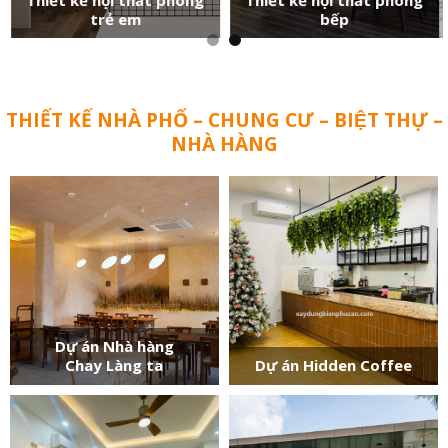
trẻ em
bếp
THIẾT KẾ NHÀ PHỐ – CHUNG CƯ – BIỆT THỰ –
NHÀ HÀNG
Dự án Nhà hàng
Chay Làng ta
Dự án Hidden Coffee