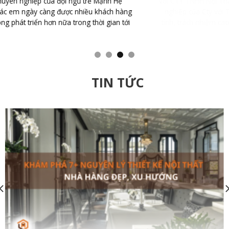
với CTY TNHH Nội Thất Mạnh Hệ Tôi đã bất ngờ với tính chuyên
nghiệp của Cty với Thiết kế đẹp, sang trọng, nhân viên nhiệt
tình, trách nhiệm cao. Cám ơn đội ngũ thiết kế và thi công của
GIUSE
TIN TỨC