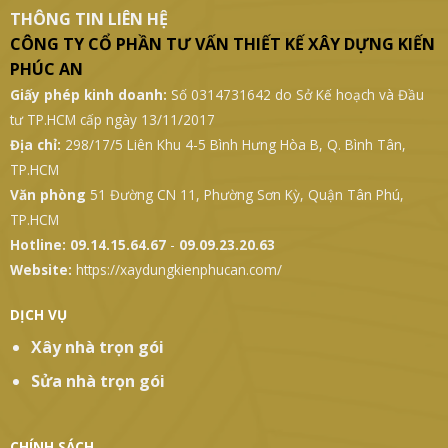
THÔNG TIN LIÊN HỆ
CÔNG TY CỔ PHẦN TƯ VẤN THIẾT KẾ XÂY DỰNG KIẾN
PHÚC AN
Giấy phép kinh doanh:
Số 0314731642 do Sở Kế hoạch và Đầu
tư TP.HCM cấp ngày 13/11/2017
Địa chỉ:
298/17/5 Liên Khu 4-5 Bình Hưng Hòa B, Q. Bình Tân,
TP.HCM
Văn phòng
51 Đường CN 11, Phường Sơn Kỳ, Quận Tân Phú,
TP.HCM
Hotline:
09.14.15.64.67
-
09.09.23.20.63
Website:
https://xaydungkienphucan.com/
DỊCH VỤ
Xây nhà trọn gói
Sửa nhà trọn gói
CHÍNH SÁCH