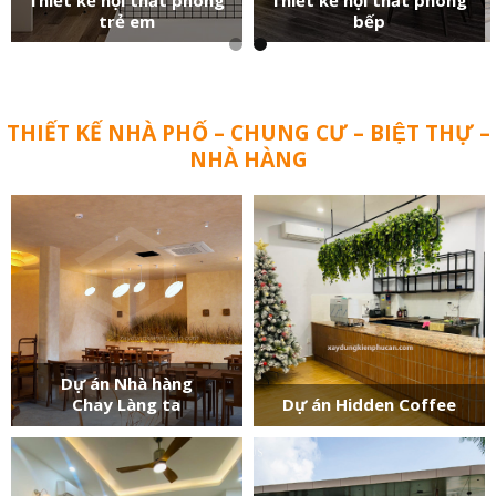
trẻ em
bếp
THIẾT KẾ NHÀ PHỐ – CHUNG CƯ – BIỆT THỰ –
NHÀ HÀNG
Dự án Nhà hàng
Chay Làng ta
Dự án Hidden Coffee