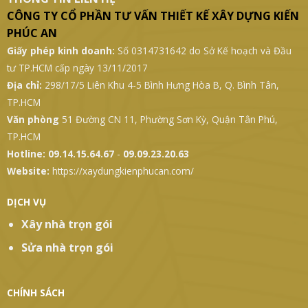
THÔNG TIN LIÊN HỆ
CÔNG TY CỔ PHẦN TƯ VẤN THIẾT KẾ XÂY DỰNG KIẾN
PHÚC AN
Giấy phép kinh doanh:
Số 0314731642 do Sở Kế hoạch và Đầu
tư TP.HCM cấp ngày 13/11/2017
Địa chỉ:
298/17/5 Liên Khu 4-5 Bình Hưng Hòa B, Q. Bình Tân,
TP.HCM
Văn phòng
51 Đường CN 11, Phường Sơn Kỳ, Quận Tân Phú,
TP.HCM
Hotline:
09.14.15.64.67
-
09.09.23.20.63
Website:
https://xaydungkienphucan.com/
DỊCH VỤ
Xây nhà trọn gói
Sửa nhà trọn gói
CHÍNH SÁCH