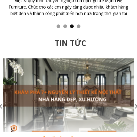
với CTY TNHH Nội Thất Mạnh Hệ Tôi đã bất ngờ với tính chuyên
nghiệp của Cty với Thiết kế đẹp, sang trọng, nhân viên nhiệt
tình, trách nhiệm cao. Cám ơn đội ngũ thiết kế và thi công của
GIUSE
TIN TỨC