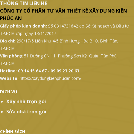
THÔNG TIN LIÊN HỆ
CÔNG TY CỔ PHẦN TƯ VẤN THIẾT KẾ XÂY DỰNG KIẾN
PHÚC AN
Giấy phép kinh doanh:
Số 0314731642 do Sở Kế hoạch và Đầu tư
TP.HCM cấp ngày 13/11/2017
Địa chỉ:
298/17/5 Liên Khu 4-5 Bình Hưng Hòa B, Q. Bình Tân,
TP.HCM
Văn phòng
51 Đường CN 11, Phường Sơn Kỳ, Quận Tân Phú,
TP.HCM
Hotline:
09.14.15.64.67
-
09.09.23.20.63
Website:
https://xaydungkienphucan.com/
DỊCH VỤ
Xây nhà trọn gói
Sửa nhà trọn gói
CHÍNH SÁCH